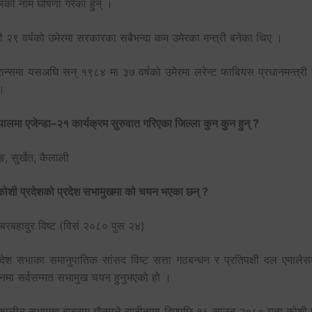
लको नाम घोषणा गरेका हुन् ।
ी २९ वर्षको उमेरमा सरकारका सबैभन्दा कम उमेरका मन्त्री बनेका थिए ।
रान्समा यसअघि सन् १९८४ मा ३७ वर्षको उमेरमा लरेन्ट फाबियस प्रधानमन्त्री
।
पालमा एजेन्डा–२१ कार्यक्रम सुरुवात गरिएका जिल्ला कुन कुन हुन् ?
, सुर्खेत, कैलाली
कोशी प्रदेशको प्रदेश सभामुखमा को चयन भएका छन् ?
्बरबहादुर विष्ट (विसं २०८० पुस २४)
रदेश सभाका समानुपातिक सांसद विष्ट सत्ता गठबन्धन र प्रतिपक्षी दल एमालेस
थनमा सर्वसम्मत सभामुख चयन हुनुभएको हो ।
्कालीन सभामुख बाबुराम गौतमले राजीनामा दिएपछि १६ साउन २०८० यता कोशी प