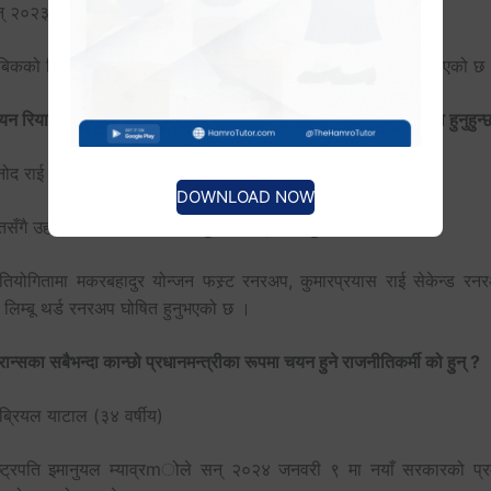
् २०२३ जुलाई
बिकको निलो चरालाई प्रतिस्थापन गरी अङ्ग्रेजी अक्षर ‘एक्स’ कायम गरिएको छ
यन रियालिटी सो भ्वाइस अफ नेपाल सिजन–५ को उपाधि जित्ने प्रतिभा को हुनुहुन्
नोद राई (२०८० पुस)
DOWNLOAD NOW
सँगै उहाँले २० लाख नगदसहित पुरस्कार प्राप्त गर्नुभएको छ ।
रतियोगितामा मकरबहादुर योन्जन फस्र्ट रनरअप, कुमारप्रयास राई सेकेन्ड रन
 लिम्बू थर्ड रनरअप घोषित हुनुभएको छ ।
रान्सका सबैभन्दा कान्छो प्रधानमन्त्रीका रूपमा चयन हुने राजनीतिकर्मी को हुन् ?
ेब्रियल याटाल (३४ वर्षीय)
ष्ट्रपति इमानुयल म्याव्रmोले सन् २०२४ जनवरी ९ मा नयाँ सरकारको प्र