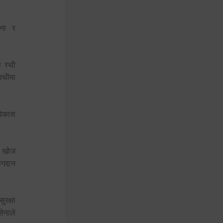
ोना र
क रथी
रथीमा
 विकास
हन खोज
ोगदान
रक्षा
सेनाले