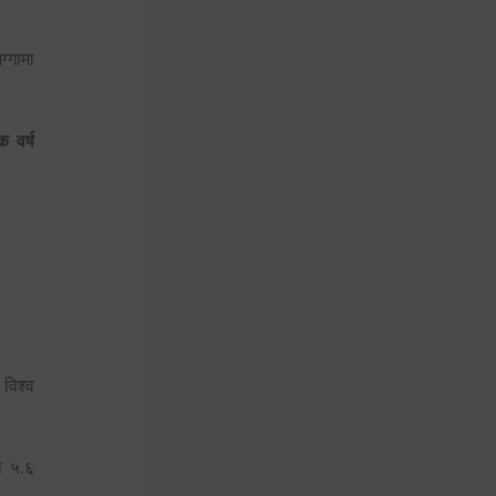
्गामा
 वर्ष
विश्व
ो ५.६