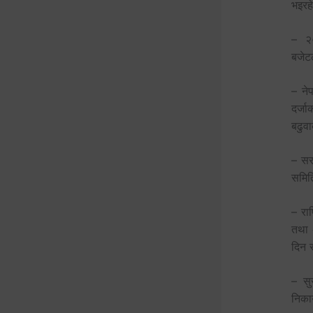
भइरह
– २०
बजेट
– ने
दर्ज
बढुव
– सरक
समित
– राष
तथा 
दिन स
– सु
निकाय