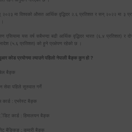
् २०२३ मा विश्वको औसत आर्थिक वृद्धिदर २.६ प्रतिशत र सन् २०२२ मा ३ प्
 ।
षिण एसियामा यस वर्ष सबैभन्दा बढी आर्थिक वृद्धिदर भारत (६.४ प्रतिशत) र दो
ादेश (५.६ प्रतिशत) को हुने प्रक्षेपण रहेको छ ।
युआर कोड प्रयोगमा ल्याउने पहिलो नेपाली बैङ्क कुन हो ?
िल बैङ्क
्न सेवा पहिले सुरुवात गर्ने
 कार्ड : एभरेस्ट बैङ्क
ेडिट कार्ड : हिमालयन बैङ्क
नेट बैङ्किङ : कुमारी बैङ्क