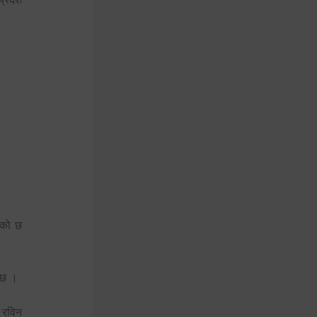
रेको छ
ो छ ।
 रविन