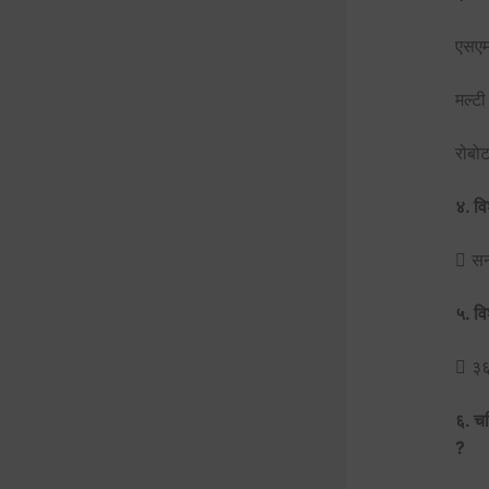
एसएमए
मल्टी
रोबो
४. व
 सन
५. व
 ३६
६. चर
?