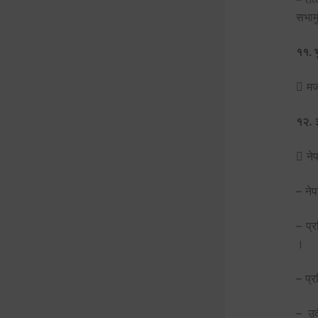
सभाम
११. भ
 म
१२. ३
 ने
– ने
– प्र
।
– प्र
– उद