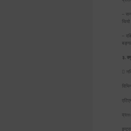
– सन
थियो
– दक्
बङ्गल
३. क्
 नब
विभिन
एटिएम
व्रm
इन्टर