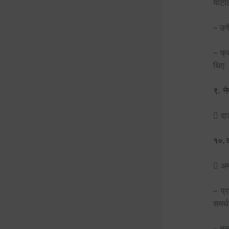
याटा
– उन
– फ्
थिए 
९.
ने
 दाङ
१०. 
 अम
– प्
समर्
– तत