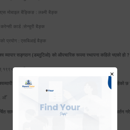
स मोबाइल बैङ्किङ : लक्ष्मी बैङ्क
 करेन्सी कार्ड :सेन्चुरी बैङ्क
टको प्रयोग : एसबिआई बैङ्क
िश्व व्यापार सङ्गठन (डब्लुटिओ) को औपचारिक रूपमा स्थापना कहिले भएको हो ?
् १९९५ जनवरी १
×
िश्वव्यापी आतङ्कवाद सूचकाङ्क २०२३ अनुसार नेपाल कति औँ स्थानमा रहेको छ
 औँ
्चित सामाजिक सञ्जाल नेटवर्क ट्विटर (एक्स) ले आफ्नो लोगो कहिले परिवर्तन गर