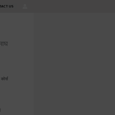
ACT US
 माघ
कोर्स
य