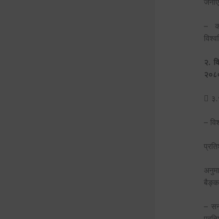
जना
– का
विश्व
२. व
२०८०
 ३.
– वि
प्रत
अनुम
बैङ्क
– सन
प्रत