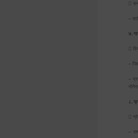
 सन
– सा
७. गा
 वि
– जित
– प्
नोगेन
८. फ्
 ग्र
– रा