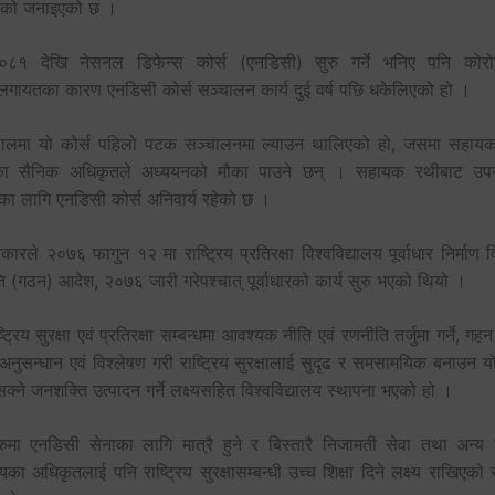
ेको जनाइएको छ ।
८१ देखि नेसनल डिफेन्स कोर्स (एनडिसी) सुरु गर्ने भनिए पनि कोर
लगायतका कारण एनडिसी कोर्स सञ्चालन कार्य दुई वर्ष पछि धकेलिएको हो ।
पालमा यो कोर्स पहिलो पटक सञ्चालनमा ल्याउन थालिएको हो, जसमा सहाय
ाका सैनिक अधिकृतले अध्ययनको मौका पाउने छन् । सहायक रथीबाट उप
ाका लागि एनडिसी कोर्स अनिवार्य रहेको छ ।
ारले २०७६ फागुन १२ मा राष्ट्रिय प्रतिरक्षा विश्वविद्यालय पूर्वाधार निर्माण
ि (गठन) आदेश, २०७६ जारी गरेपश्चात् पूर्वाधारको कार्य सुरु भएको थियो ।
्ट्रिय सुरक्षा एवं प्रतिरक्षा सम्बन्धमा आवश्यक नीति एवं रणनीति तर्जुमा गर्ने, ग
अनुसन्धान एवं विश्लेषण गरी राष्ट्रिय सुरक्षालाई सुदृढ र समसामयिक बनाउन य
क्ने जनशक्ति उत्पादन गर्ने लक्ष्यसहित विश्वविद्यालय स्थापना भएको हो ।
रुमा एनडिसी सेनाका लागि मात्रै हुने र बिस्तारै निजामती सेवा तथा अन्य सु
का अधिकृतलाई पनि राष्ट्रिय सुरक्षासम्बन्धी उच्च शिक्षा दिने लक्ष्य राखिएको 