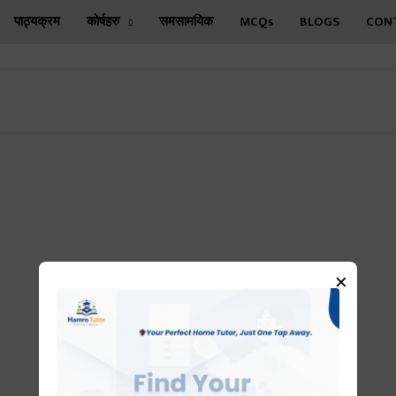
पाठ्‍यक्रम
कोर्षहरु
समसामयिक
MCQs
BLOGS
CONT
×