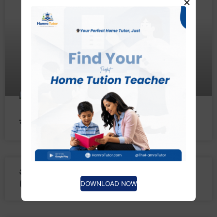
×
नयाँ समसामयिक जानकारी – २०८० माघ १७
आधारभूत तह (प्रा.वि. र नि.मा.वि.) – Notes
(PDF)
DOWNLOAD NOW