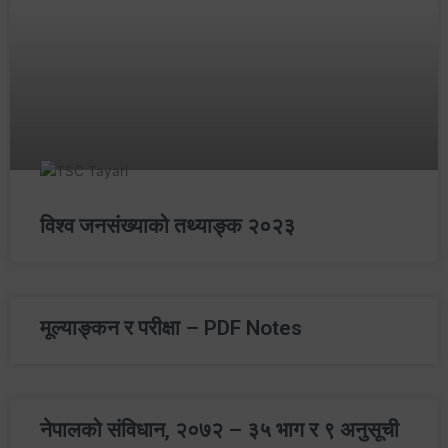
विश्‍व जनसंख्याको तथ्याङ्‍क २०२३
मूल्याङ्‍कन र परीक्षा – PDF Notes
नेपालको संविधान, २०७२ – ३५ भाग र ९ अनुसूची