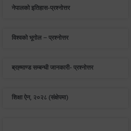
नेपालको इतिहास-प्रश्‍नोत्तर
विश्‍वको भूगोल – प्रश्‍नोत्तर
ब्रह्‍माण्ड सम्बन्धी जानकारी- प्रश्‍नोत्तर
शिक्षा ऐन, २०२८ (संक्षेपमा)