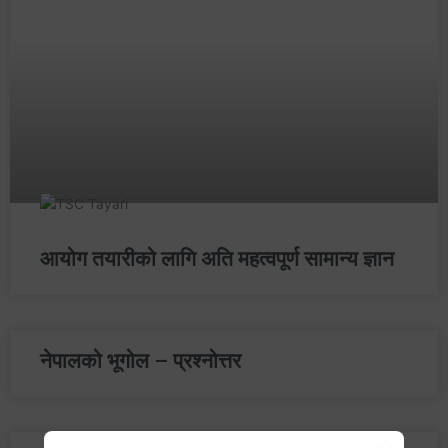
आयोग तयारीको लागि अति महत्वपूर्ण सामान्य ज्ञान
नेपालको भूगोल – प्रश्‍नोत्तर